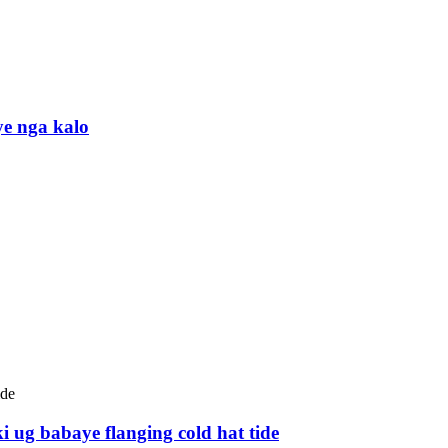
ye nga kalo
i ug babaye flanging cold hat tide