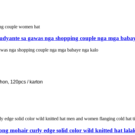
studyante sa gawas nga shopping couple nga mga baba
gawas nga shopping couple nga mga babaye nga kalo
hon, 120pcs / karton
 mohair curly edge solid color wild knitted hat lalak