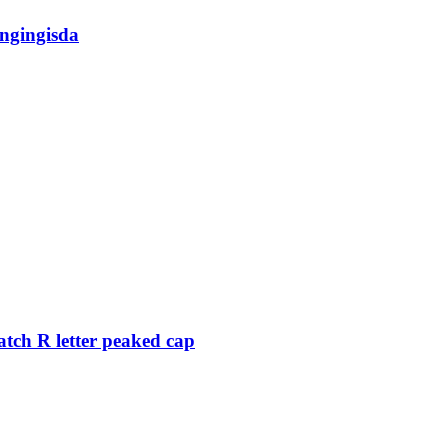
ngingisda
tch R letter peaked cap