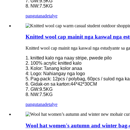
7. GW:9.5KG
8. NW:7.5KG
pangutana
detalye
Knitted wool cap mainit nga kaswal nga e
Knitted wool cap mainit nga kaswal nga estudyante sa 
1. knitted kalo nga naay stripe, pwede pilo
2. 100% acrylic knitted kalo
3. Kolor: Tanang kolor anaa
4: Logo: Nahiangay nga logo
5. Pag-pack: 12pcs / polybag, 60pcs / sulod nga ka
6. Gidak-on sa karton:44*42*30CM
7. GW:9.5KG
8. NW:7.5KG
pangutana
detalye
Wool hat women's autumn and winter bag-ong