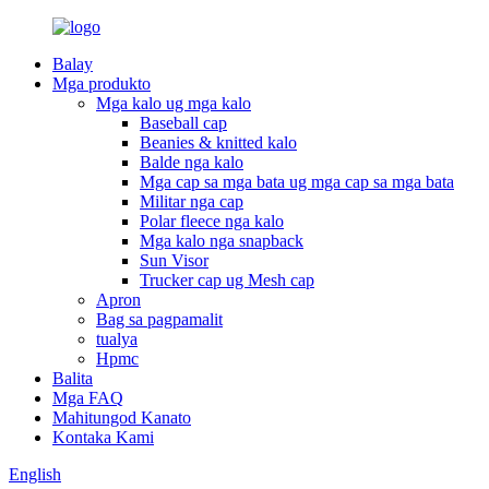
Balay
Mga produkto
Mga kalo ug mga kalo
Baseball cap
Beanies & knitted kalo
Balde nga kalo
Mga cap sa mga bata ug mga cap sa mga bata
Militar nga cap
Polar fleece nga kalo
Mga kalo nga snapback
Sun Visor
Trucker cap ug Mesh cap
Apron
Bag sa pagpamalit
tualya
Hpmc
Balita
Mga FAQ
Mahitungod Kanato
Kontaka Kami
English