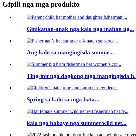
Gipili nga mga produkto
Ginikanan-anak nga kalo nga inahan ug...
Ang kalo sa mangingisda summe...
Ting-init nga dagkong mga mangingisda h.
Spring sa kalo sa mga bata...
kalo nga babaye nga summer wild net...