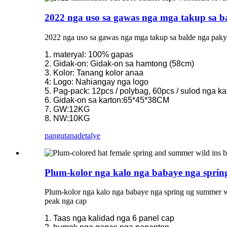
2022 nga uso sa gawas nga mga takup sa 
2022 nga uso sa gawas nga mga takup sa balde nga pak
1. materyal: 100% gapas
2. Gidak-on: Gidak-on sa hamtong (58cm)
3. Kolor: Tanang kolor anaa
4: Logo: Nahiangay nga logo
5. Pag-pack: 12pcs / polybag, 60pcs / sulod nga ka
6. Gidak-on sa karton:65*45*38CM
7. GW:12KG
8. NW:10KG
pangutana
detalye
Plum-kolor nga kalo nga babaye nga spring
Plum-kolor nga kalo nga babaye nga spring ug summer wil
peak nga cap
1. Taas nga kalidad nga 6 panel cap