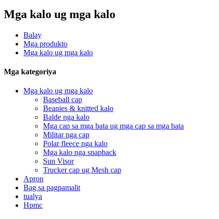
Mga kalo ug mga kalo
Balay
Mga produkto
Mga kalo ug mga kalo
Mga kategoriya
Mga kalo ug mga kalo
Baseball cap
Beanies & knitted kalo
Balde nga kalo
Mga cap sa mga bata ug mga cap sa mga bata
Militar nga cap
Polar fleece nga kalo
Mga kalo nga snapback
Sun Visor
Trucker cap ug Mesh cap
Apron
Bag sa pagpamalit
tualya
Hpmc