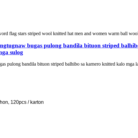
ngtugnaw bugas pulong bandila bituon striped balhibo
nga sulog
 pulong bandila bituon striped balhibo sa karnero knitted kalo mga la
hon, 120pcs / karton