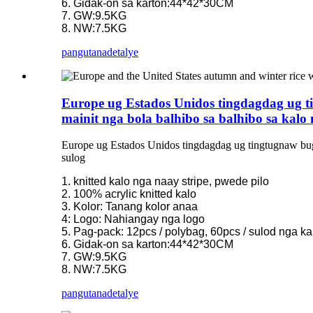
6. Gidak-on sa karton:44*42*30CM
7. GW:9.5KG
8. NW:7.5KG
pangutana
detalye
Europe ug Estados Unidos tingdagdag ug ti
mainit nga bola balhibo sa balhibo sa kalo 
Europe ug Estados Unidos tingdagdag ug tingtugnaw bugas
sulog
1. knitted kalo nga naay stripe, pwede pilo
2. 100% acrylic knitted kalo
3. Kolor: Tanang kolor anaa
4: Logo: Nahiangay nga logo
5. Pag-pack: 12pcs / polybag, 60pcs / sulod nga ka
6. Gidak-on sa karton:44*42*30CM
7. GW:9.5KG
8. NW:7.5KG
pangutana
detalye