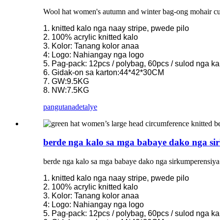
Wool hat women's autumn and winter bag-ong mohair curly 
1. knitted kalo nga naay stripe, pwede pilo
2. 100% acrylic knitted kalo
3. Kolor: Tanang kolor anaa
4: Logo: Nahiangay nga logo
5. Pag-pack: 12pcs / polybag, 60pcs / sulod nga ka
6. Gidak-on sa karton:44*42*30CM
7. GW:9.5KG
8. NW:7.5KG
pangutana
detalye
berde nga kalo sa mga babaye dako nga sir
berde nga kalo sa mga babaye dako nga sirkumperensiya 
1. knitted kalo nga naay stripe, pwede pilo
2. 100% acrylic knitted kalo
3. Kolor: Tanang kolor anaa
4: Logo: Nahiangay nga logo
5. Pag-pack: 12pcs / polybag, 60pcs / sulod nga ka