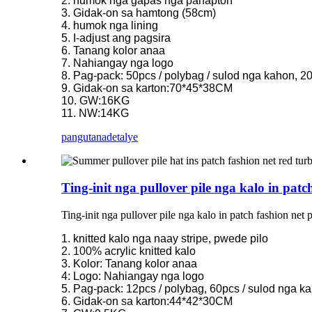
2. humok nga gapas nga panapton
3. Gidak-on sa hamtong (58cm)
4. humok nga lining
5. I-adjust ang pagsira
6. Tanang kolor anaa
7. Nahiangay nga logo
8. Pag-pack: 50pcs / polybag / sulod nga kahon, 20
9. Gidak-on sa karton:70*45*38CM
10. GW:16KG
11. NW:14KG
pangutana
detalye
Ting-init nga pullover pile nga kalo in pat
Ting-init nga pullover pile nga kalo in patch fashion net
1. knitted kalo nga naay stripe, pwede pilo
2. 100% acrylic knitted kalo
3. Kolor: Tanang kolor anaa
4: Logo: Nahiangay nga logo
5. Pag-pack: 12pcs / polybag, 60pcs / sulod nga ka
6. Gidak-on sa karton:44*42*30CM