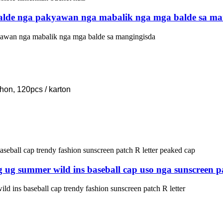
balde nga pakyawan nga mabalik nga mga balde sa ma
yawan nga mabalik nga mga balde sa mangingisda
hon, 120pcs / karton
 ug summer wild ins baseball cap uso nga sunscreen pa
d ins baseball cap trendy fashion sunscreen patch R letter